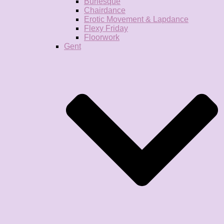
Burlesque
Chairdance
Erotic Movement & Lapdance
Flexy Friday
Floorwork
Gent