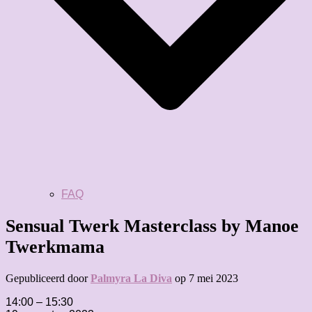
FAQ
Sensual Twerk Masterclass by Manoe
Twerkmama
Gepubliceerd door
Palmyra La Diva
op
7 mei 2023
Sensual
14:00
–
15:30