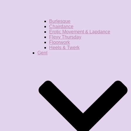
Burlesque
Chairdance
Erotic Movement & Lapdance
Flexy Thursday
Floorwork
Heels & Twerk
Gent