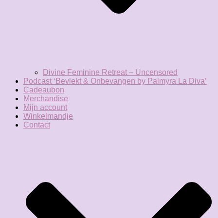
Divine Feminine Retreat – Uncensored
Podcast ‘Bevlekt & Onbevangen by Palmyra La Diva’
Cadeaubon
Merchandise
Mijn account
Winkelmandje
Contact