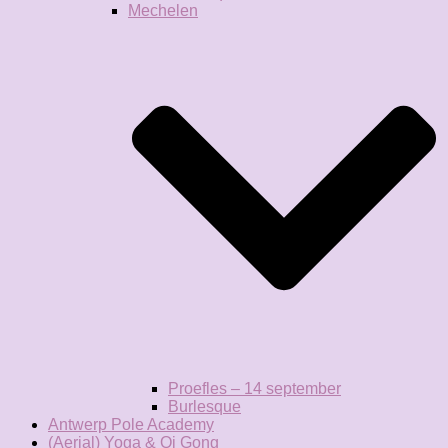
Mechelen
Proefles – 14 september
Burlesque
Antwerp Pole Academy
(Aerial) Yoga & Qi Gong