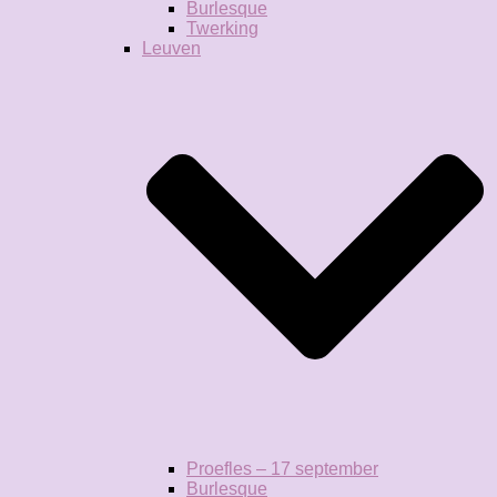
Burlesque
Twerking
Leuven
Proefles – 17 september
Burlesque