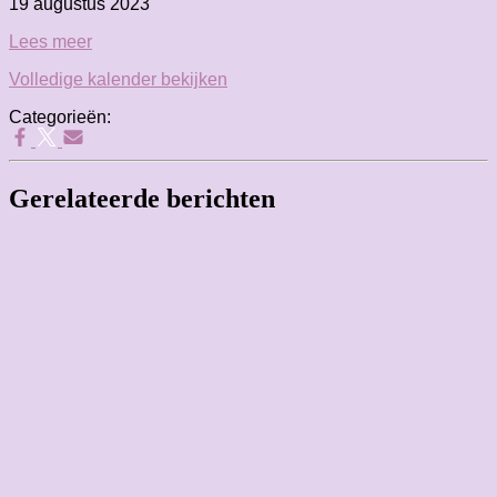
Twerk
19 augustus 2023
Masterclass
Lees meer
by
Manoe
Volledige kalender bekijken
Twerkmama
Categorieën:
Gerelateerde berichten