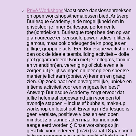
Privé Workshops
Naast onze danslessenreeksen
en open workshops/themalessen biedt Antwerp
Burlesque Academy je de mogelijkheid om in
privésfeer je inner Burlesque performer te
(her)ontdekken. Burlesque roept beelden op van
glamoureuze en sensuele power ladies, glitter &
glamour, maar ook ondeugende knipoogjes en
pittige, grappige acts. Een Burlesque workshop is
dan ook de ideale teambuilding activiteit – dolle
pret gegarandeerd! Kom met je collega’s, familie
en vriend(inn)en, vereniging of club even alle
zorgen uit je lijf swingen en leer op een speelse
manier je lichaam (opnieuw) kennen en graag
zien. Op zoek naar een onvergetelijke, unieke en
intieme activiteit voor een vrijgezellenfeest?
Antwerp Burlesque Academy zorgt ervoor dat
jullie helemaal opgewarmd zijn voor een tof
avondje stappen – inclusief bubbels, make-up
workshop en fotoshoot! Ervaring in Burlesque is
geen vereiste, positieve vibes en een open
mindset zijn aangeraden maar kunnen ook
aangeleerd worden ;) Onze workshops zijn
geschikt voor iedereen (m/v/x) vanaf 18 jaar. Vind