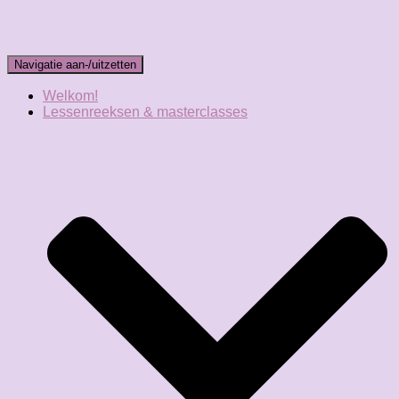
Navigatie aan-/uitzetten
Welkom!
Lessenreeksen & masterclasses